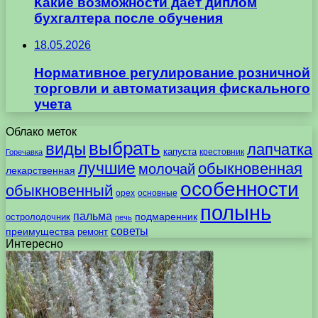
Какие возможности даёт диплом
бухгалтера после обучения
18.05.2026
Нормативное регулирование розничной
торговли и автоматизация фискального
учета
Облако меток
выбрать
виды
лапчатка
капуста
крестовник
Горечавка
лучшие
обыкновенная
молочай
лекарственная
особенности
обыкновенный
орех
основные
полынь
пальма
подмаренник
остролодочник
печь
советы
преимущества
ремонт
Интересно