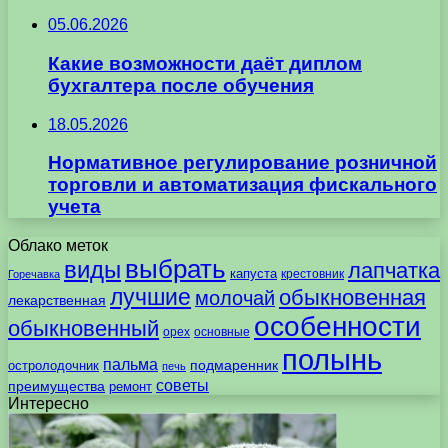
05.06.2026
Какие возможности даёт диплом
бухгалтера после обучения
18.05.2026
Нормативное регулирование розничной
торговли и автоматизация фискального
учета
Облако меток
выбрать
виды
лапчатка
капуста
крестовник
Горечавка
лучшие
обыкновенная
молочай
лекарственная
особенности
обыкновенный
орех
основные
полынь
пальма
подмаренник
остролодочник
печь
советы
преимущества
ремонт
Интересно