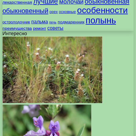
лучшие
обыкновенная
молочай
лекарственная
особенности
обыкновенный
орех
основные
полынь
пальма
подмаренник
остролодочник
печь
советы
преимущества
ремонт
Интересно