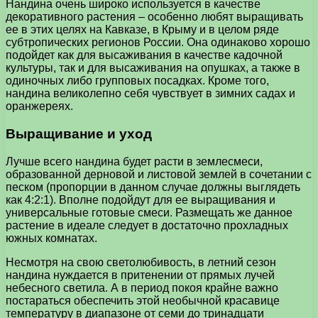
Нандина очень широко используется в качестве
декоративного растения – особенно любят выращивать
ее в этих целях на Кавказе, в Крыму и в целом ряде
субтропических регионов России. Она одинаково хорошо
подойдет как для высаживания в качестве кадочной
культуры, так и для высаживания на опушках, а также в
одиночных либо групповых посадках. Кроме того,
нандина великолепно себя чувствует в зимних садах и
оранжереях.
Выращивание и уход
Лучше всего нандина будет расти в землесмеси,
образованной дерновой и листовой землей в сочетании с
песком (пропорции в данном случае должны выглядеть
как 4:2:1). Вполне подойдут для ее выращивания и
универсальные готовые смеси. Размещать же данное
растение в идеале следует в достаточно прохладных
южных комнатах.
Несмотря на свою светолюбивость, в летний сезон
нандина нуждается в притенении от прямых лучей
небесного светила. А в период покоя крайне важно
постараться обеспечить этой необычной красавице
температуру в диапазоне от семи до тринадцати