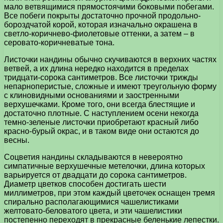
мало ветвящимися прямостоячими боковыми побегами.
Все побеги покрыты достаточно прочной продольно-
бороздчатой корой, которая изначально окрашена в
светло-коричнево-фиолетовые оттенки, а затем – в
серовато-коричневатые тона.
Листочки нандины обычно скучиваются в верхних частях
ветвей, а их длина нередко находится в пределах
тридцати-сорока сантиметров. Все листочки трижды
непарноперистые, сложные и имеют треугольную форму
с клиновидными основаниями и заостренными
верхушечками. Кроме того, они всегда блестящие и
достаточно плотные. С наступлением осени некогда
темно-зеленые листочки приобретают красный либо
красно-бурый окрас, и в таком виде они остаются до
весны.
Соцветия нандины складываются в невероятно
симпатичные верхушечные метелочки, длина которых
варьируется от двадцати до сорока сантиметров.
Диаметр цветков способен достигать шести
миллиметров, при этом каждый цветочек оснащен тремя
спирально располагающимися чашелистиками
желтовато-беловатого цвета, и эти чашелистики
постепенно переходят в прекрасные беленькие лепестки.