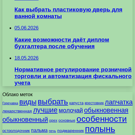
Как выбрать пластиковую дверь для
ванной комнаты
05.06.2026
Какие возможности даёт диплом
бухгалтера после обучения
18.05.2026
Нормативное регулирование розничной
торговли и автоматизация фискального
учета
Облако меток
выбрать
виды
лапчатка
капуста
крестовник
Горечавка
лучшие
обыкновенная
молочай
лекарственная
особенности
обыкновенный
орех
основные
полынь
пальма
подмаренник
остролодочник
печь