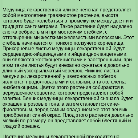
Медуница лекарственная или же неясная представляет
собой многолетнее травянистое растение, высота
которого будет колебаться в промежутке между десяти и
тридцати сантиметрами. Такое растение будет наделено
слегка ребристым и прямостоячим стеблем, с
оттопыренными жесткими железистыми волосками. Этот
стебель начинается от тонкого ползучего корневища.
Прикорневые листья медуницы лекарственной будут
сердцевидно-яйцевидными и яйцевидно-ланцетными,
они являются жесткощетинистыми и заостренными, при
этом такие листья будут внезапно сужаться в довольно
длинный узкокрыльчатый черешок. Нижние листья
медуницы лекарственной у цветоносных побегов
являются продолговатыми и острыми, а также слегка
низбегающими. Цветки этого растения собираются в
верхушечное соцветие, которое представляет собой
завитки. Венчик медуницы лекарственной сначала будет
окрашен в розовые тона, а затем становится сине-
фиолетовым, перед самым опаданием же этот венчик
приобретает синий окрас. Плод этого растения довольно
мелкий по размеру, он представляет собой блестящий и
гладкий орешек.
Цветение медуницы лекарственной приходится на