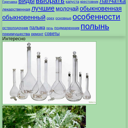
выбрать
виды
лапчатка
капуста
крестовник
Горечавка
лучшие
обыкновенная
молочай
лекарственная
особенности
обыкновенный
орех
основные
полынь
пальма
подмаренник
остролодочник
печь
советы
преимущества
ремонт
Интересно