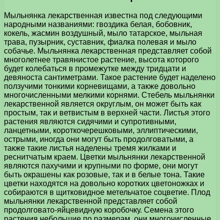
Мыльнянка лекарственная известна под следующими
народными названиями: гвоздика белая, бобовник,
кокель, жасмин воздушный, мыло татарское, мыльная
трава, пузырник, суставник, фиалка полевая и мыло
собачье. Мыльнянка лекарственная представляет собой
многолетнее травянистое растение, высота которого
будет колебаться в промежутке между тридцати и
девяноста сантиметрами. Такое растение будет наделено
ползучими тонкими корневищами, а также довольно
многочисленными мелкими корнями. Стебель мыльнянки
лекарственной является округлым, он может быть как
простым, так и ветвистым в верхней части. Листья этого
растения являются сидячими и супротивными,
ланцетными, короткочерешковыми, эллиптическими,
острыми, иногда они могут быть продолговатыми, а
также такие листья наделены тремя жилками и
реснитчатым краем. Цветки мыльнянки лекарственной
являются пахучими и крупными по форме, они могут
быть окрашены как розовые, так и в белые тона. Такие
цветки находятся на довольно коротких цветоножках и
собираются в щитковидное метельчатое соцветие. Плод
мыльнянки лекарственной представляет собой
продолговато-яйцевидную коробочку. Семена этого
растения небольшие по размерам, они многочисленные