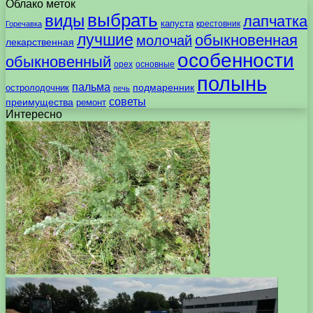
Облако меток
выбрать
виды
лапчатка
капуста
крестовник
Горечавка
лучшие
обыкновенная
молочай
лекарственная
особенности
обыкновенный
орех
основные
полынь
пальма
подмаренник
остролодочник
печь
советы
преимущества
ремонт
Интересно