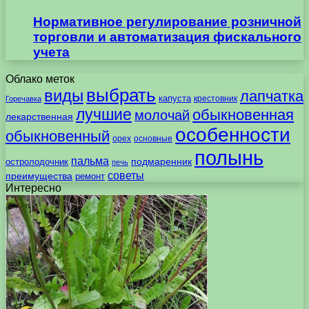
Нормативное регулирование розничной
торговли и автоматизация фискального
учета
Облако меток
выбрать
виды
лапчатка
капуста
крестовник
Горечавка
лучшие
обыкновенная
молочай
лекарственная
особенности
обыкновенный
орех
основные
полынь
пальма
подмаренник
остролодочник
печь
советы
преимущества
ремонт
Интересно