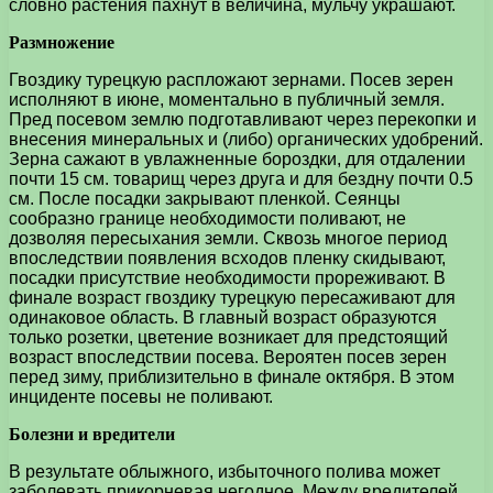
словно растения пахнут в величина, мульчу украшают.
Размножение
Гвоздику турецкую распложают зернами. Посев зерен
исполняют в июне, моментально в публичный земля.
Пред посевом землю подготавливают через перекопки и
внесения минеральных и (либо) органических удобрений.
Зерна сажают в увлажненные бороздки, для отдалении
почти 15 см. товарищ через друга и для бездну почти 0.5
см. После посадки закрывают пленкой. Сеянцы
сообразно границе необходимости поливают, не
дозволяя пересыхания земли. Сквозь многое период
впоследствии появления всходов пленку скидывают,
посадки присутствие необходимости прореживают. В
финале возраст гвоздику турецкую пересаживают для
одинаковое область. В главный возраст образуются
только розетки, цветение возникает для предстоящий
возраст впоследствии посева. Вероятен посев зерен
перед зиму, приблизительно в финале октября. В этом
инциденте посевы не поливают.
Болезни и вредители
В результате облыжного, избыточного полива может
заболевать прикорневая негодное. Между вредителей