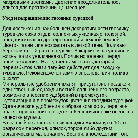
махровыми цветками. Цветение продолжительное,
длится для протяжении 1,5 месяцев.
Уход и выращивание гвоздики турецкой
Для достижения наибольшей декоративности гвоздику
турецкую сажают для солнечных участках с полезной,
предпочтительно дренированной и нежной землей.
Цветок талантлив возрастать в легкой тени. Поливают
бережливо, 1-2 раза в неделю. В жаркие и засушливые
жизнь полив увеличивают. Полив исполняют перед
происхождение. Наступает памятовать, который
переизбыток влаги пагубно действует для гвоздику
турецкую. Рекомендуется землю впоследствии полива
рыхлят.
Минеральные удобрения платят присутствие посадке и
единственный однажды весной дальнейшего возраста,
возможно внесение удобрений в промежуток
бутонизации и в промежуток цветения гвоздики турецкой.
Органические удобрения в образе компоста, перегноя
платят присутствие посадке, а беспричинно же осенью в
качестве мульчи.
В главный возраст. осенью посадки мульчируют 10 см.
разрядом перегноя, опилок, торфа либо другим
органическим материалом. Весной, впоследствии того