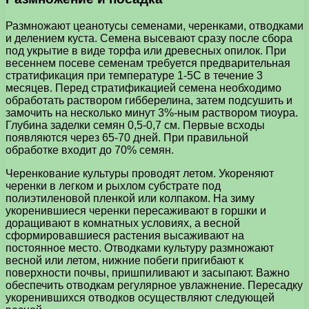
Размножают цеанотусы семенами, черенками, отводками
и делением куста. Семена высевают сразу после сбора
под укрытие в виде торфа или древесных опилок. При
весеннем посеве семенам требуется предварительная
стратификация при температуре 1-5С в течение 3
месяцев. Перед стратификацией семена необходимо
обработать раствором гибберелина, затем подсушить и
замочить на несколько минут 3%-ным раствором тиоура.
Глубина заделки семян 0,5-0,7 см. Первые всходы
появляются через 65-70 дней. При правильной
обработке входит до 70% семян.
Черенкование культуры проводят летом. Укореняют
черенки в легком и рыхлом субстрате под
полиэтиленовой пленкой или колпаком. На зиму
укоренившиеся черенки пересаживают в горшки и
доращивают в комнатных условиях, а весной
сформировавшиеся растения высаживают на
постоянное место. Отводками культуру размножают
весной или летом, нижние побеги пригибают к
поверхности почвы, пришпиливают и засыпают. Важно
обеспечить отводкам регулярное увлажнение. Пересадку
укоренившихся отводков осуществляют следующей