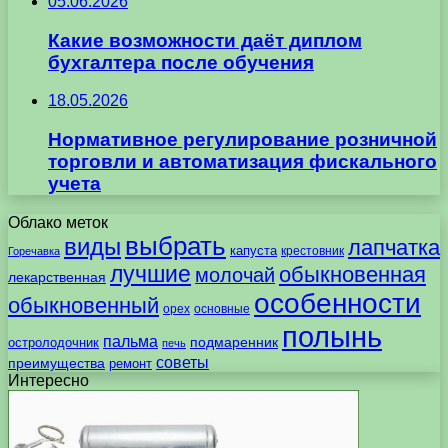
05.06.2026
Какие возможности даёт диплом
бухгалтера после обучения
18.05.2026
Нормативное регулирование розничной
торговли и автоматизация фискального
учета
Облако меток
выбрать
виды
лапчатка
капуста
крестовник
Горечавка
лучшие
обыкновенная
молочай
лекарственная
особенности
обыкновенный
орех
основные
полынь
пальма
подмаренник
остролодочник
печь
советы
преимущества
ремонт
Интересно