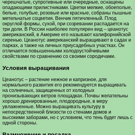
черешчатые, супротивные или очередные, оснащены
опадающими прилистниками. Цветки мелкие, обоеполые,
белые, голубые, розовые или красные, собраны пышные
метельчатые соцветия. Венчик пятичленный. Плод
округлой формы, сухой, при созревании распадается на
три доли. В России наиболее популярен вид – цеанотус
американский, в Америке его называют калифорнийской
сиренью. Цеанотус американский выращивают в садах и
парках, а также на личных приусадебных участках. Он
отличается повышенными холодоустойчивыми
свойствами по сравнению со своими сородичами.
Условия выращивания
Цеанотус – растение нежное и капризное, для
нормального развития его рекомендуется выращивать
на солнечных, защищенных от холодных
пронизывающих ветров площадках. Почвы желательны
хорошо дренированные, плодородные, в меру
увлажненные. Можно выращивать культуру в
непосредственной близости со стенами домов и
высокими заборами, но с условием, что тень будет лишь с
одной стороны.
Размножение и посадка