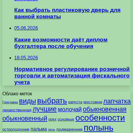
Как выбрать пластиковую дверь для
ванной комнаты
05.06.2026
Какие возможности даёт диплом
бухгалтера после обучения
18.05.2026
Нормативное регулирование розничной
торговли и автоматизация фискального
учета
Облако меток
выбрать
виды
лапчатка
капуста
крестовник
Горечавка
лучшие
обыкновенная
молочай
лекарственная
особенности
обыкновенный
орех
основные
полынь
пальма
подмаренник
остролодочник
печь