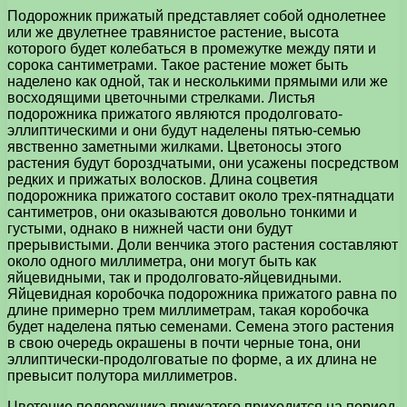
Подорожник прижатый представляет собой однолетнее
или же двулетнее травянистое растение, высота
которого будет колебаться в промежутке между пяти и
сорока сантиметрами. Такое растение может быть
наделено как одной, так и несколькими прямыми или же
восходящими цветочными стрелками. Листья
подорожника прижатого являются продолговато-
эллиптическими и они будут наделены пятью-семью
явственно заметными жилками. Цветоносы этого
растения будут бороздчатыми, они усажены посредством
редких и прижатых волосков. Длина соцветия
подорожника прижатого составит около трех-пятнадцати
сантиметров, они оказываются довольно тонкими и
густыми, однако в нижней части они будут
прерывистыми. Доли венчика этого растения составляют
около одного миллиметра, они могут быть как
яйцевидными, так и продолговато-яйцевидными.
Яйцевидная коробочка подорожника прижатого равна по
длине примерно трем миллиметрам, такая коробочка
будет наделена пятью семенами. Семена этого растения
в свою очередь окрашены в почти черные тона, они
эллиптически-продолговатые по форме, а их длина не
превысит полутора миллиметров.
Цветение подорожника прижатого приходится на период,