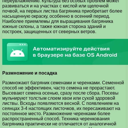
переувлажнению. Культура без особых проблем может
развиваться и на участках с кислой или щелочной
почвой, на первых листва багряника приобретает более
насыщенную окраску, особенно в осенний период.
Наиболее приемлемы для выращивания багряника
южные склоны, а также южная сторона зданий и
построек, защищенных от северных ветров.
Размножение и посадка
Размножают багряник семенами и черенками. Семенной
способ не эффективен, часто семена не прорастают.
Высевают семена осенью, сразу после сбора. Посевы
мульчируют толстым слоем хвои или сухой здоровой
листвы. Всходы появляются весной. С появлением на
сеянцах 3-4 настоящих листочков, их пересаживают на
постоянное место. Размножение черенками более
распространенный способ. Техника черенкования
багряника практически не отличается от аналогичной