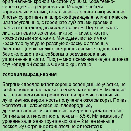
оригинальной кроной высотой до 30 м. Кора темно-
серого цвета, трещиноватая. Молодые побеги
коричневые и голые, остальные – серовато-коричневые.
Листья супротивные, широкояйцевидные, эллиптические
или треугольные, с городчато-зубчатыми краями и
пальчато-петлевидным жилкованием. Верхняя часть
листа синевато-зеленая, нижняя – сизая, часто с
красноватыми жилками. Молодые листья имеют
красивую пурпурно-розовую окраску с атласным
блеском. Цветки мелкие, ветроопыляемые, однополые,
без околоцветника, собраны в редуцированные
уплотненные кисти. Плод – многосемянная однолистовка
стучковидной формы. Семена крылатые.
Условия выращивания
Багряник предпочитает хорошо освещенные участки, не
возбраняются площадки с легким затенением. Молодые
растения негативно реагируют на прямые солнечные
лучи, велика вероятность получения ожогов коры. Почвы
желательны слабокислые, плодородные,
дренированные, известковые, умеренно увлажненные.
Оптимальная кислотность почвы – 5,5-6. Минимальный
уровень залегания грунтовых вод – 2 м, не меньше,
поскольку багряник отрицательно относится к