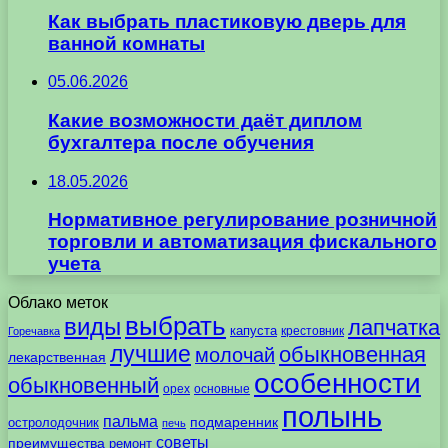
Как выбрать пластиковую дверь для
ванной комнаты
05.06.2026
Какие возможности даёт диплом
бухгалтера после обучения
18.05.2026
Нормативное регулирование розничной
торговли и автоматизация фискального
учета
Облако меток
выбрать
виды
лапчатка
капуста
крестовник
Горечавка
лучшие
обыкновенная
молочай
лекарственная
особенности
обыкновенный
орех
основные
полынь
пальма
подмаренник
остролодочник
печь
советы
преимущества
ремонт