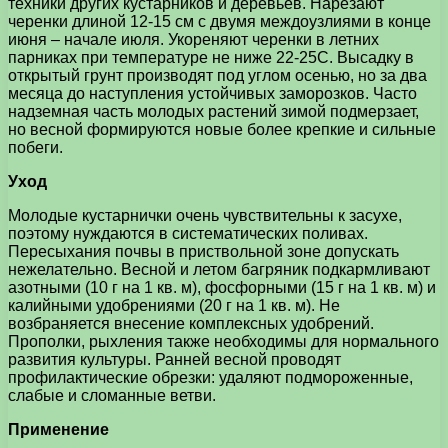
техники других кустарников и деревьев. Нарезают
черенки длиной 12-15 см с двумя междоузлиями в конце
июня – начале июля. Укореняют черенки в летних
парниках при температуре не ниже 22-25С. Высадку в
открытый грунт производят под углом осенью, но за два
месяца до наступления устойчивых заморозков. Часто
надземная часть молодых растений зимой подмерзает,
но весной формируются новые более крепкие и сильные
побеги.
Уход
Молодые кустарнички очень чувствительны к засухе,
поэтому нуждаются в систематических поливах.
Пересыхания почвы в приствольной зоне допускать
нежелательно. Весной и летом багряник подкармливают
азотными (10 г на 1 кв. м), фосфорными (15 г на 1 кв. м) и
калийными удобрениями (20 г на 1 кв. м). Не
возбраняется внесение комплексных удобрений.
Прополки, рыхления также необходимы для нормального
развития культуры. Ранней весной проводят
профилактические обрезки: удаляют подмороженные,
слабые и сломанные ветви.
Применение