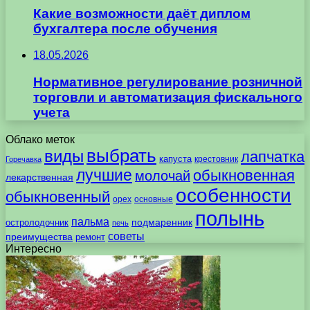
Какие возможности даёт диплом
бухгалтера после обучения
18.05.2026
Нормативное регулирование розничной
торговли и автоматизация фискального
учета
Облако меток
выбрать
виды
лапчатка
капуста
крестовник
Горечавка
лучшие
обыкновенная
молочай
лекарственная
особенности
обыкновенный
орех
основные
полынь
пальма
подмаренник
остролодочник
печь
советы
преимущества
ремонт
Интересно