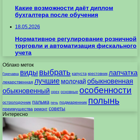
Какие возможности даёт диплом
бухгалтера после обучения
18.05.2026
Нормативное регулирование розничной
торговли и автоматизация фискального
учета
Облако меток
выбрать
виды
лапчатка
капуста
крестовник
Горечавка
лучшие
обыкновенная
молочай
лекарственная
особенности
обыкновенный
орех
основные
полынь
пальма
подмаренник
остролодочник
печь
советы
преимущества
ремонт
Интересно