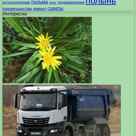
полынь
пальма
подмаренник
остролодочник
печь
советы
преимущества
ремонт
Интересно