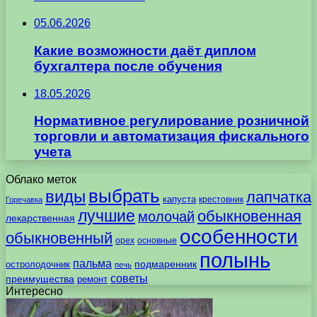
05.06.2026
Какие возможности даёт диплом
бухгалтера после обучения
18.05.2026
Нормативное регулирование розничной
торговли и автоматизация фискального
учета
Облако меток
выбрать
виды
лапчатка
капуста
крестовник
Горечавка
лучшие
обыкновенная
молочай
лекарственная
особенности
обыкновенный
орех
основные
полынь
пальма
подмаренник
остролодочник
печь
советы
преимущества
ремонт
Интересно