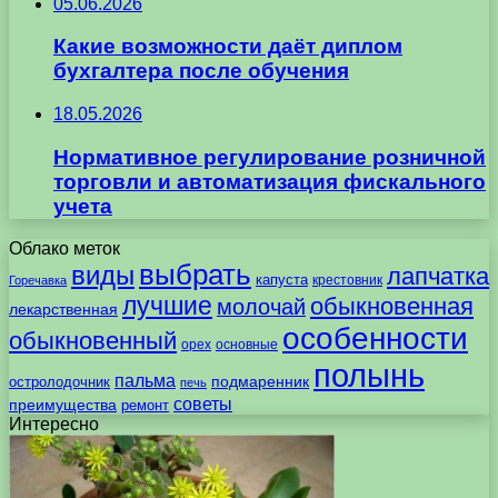
05.06.2026
Какие возможности даёт диплом
бухгалтера после обучения
18.05.2026
Нормативное регулирование розничной
торговли и автоматизация фискального
учета
Облако меток
выбрать
виды
лапчатка
капуста
крестовник
Горечавка
лучшие
обыкновенная
молочай
лекарственная
особенности
обыкновенный
орех
основные
полынь
пальма
подмаренник
остролодочник
печь
советы
преимущества
ремонт
Интересно