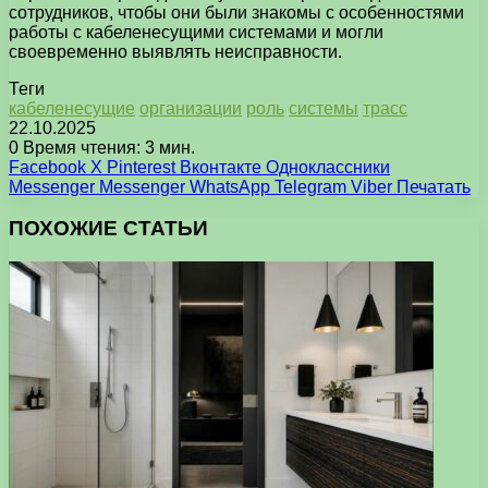
сотрудников, чтобы они были знакомы с особенностями
работы с кабеленесущими системами и могли
своевременно выявлять неисправности.
Теги
кабеленесущие
организации
роль
системы
трасс
22.10.2025
0
Время чтения: 3 мин.
Facebook
X
Pinterest
Вконтакте
Одноклассники
Messenger
Messenger
WhatsApp
Telegram
Viber
Печатать
ПОХОЖИЕ СТАТЬИ