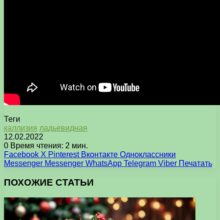
Теги
каллизия
ладьевидная
12.02.2022
0
Время чтения: 2 мин.
Facebook
X
Pinterest
Вконтакте
Одноклассники
Messenger
Messenger
WhatsApp
Telegram
Viber
Печатать
ПОХОЖИЕ СТАТЬИ