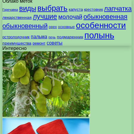
Облако меток
выбрать
виды
лапчатка
капуста
крестовник
Горечавка
лучшие
обыкновенная
молочай
лекарственная
особенности
обыкновенный
орех
основные
полынь
пальма
подмаренник
остролодочник
печь
советы
преимущества
ремонт
Интересно