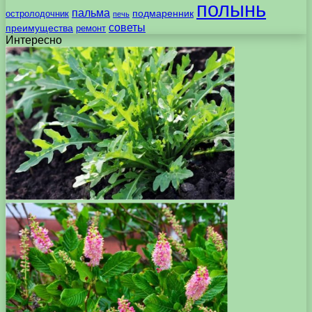
полынь
пальма
подмаренник
остролодочник
печь
советы
преимущества
ремонт
Интересно