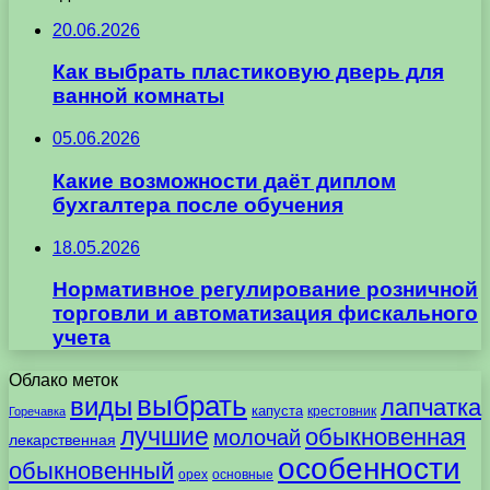
20.06.2026
Как выбрать пластиковую дверь для
ванной комнаты
05.06.2026
Какие возможности даёт диплом
бухгалтера после обучения
18.05.2026
Нормативное регулирование розничной
торговли и автоматизация фискального
учета
Облако меток
выбрать
виды
лапчатка
капуста
крестовник
Горечавка
лучшие
обыкновенная
молочай
лекарственная
особенности
обыкновенный
орех
основные