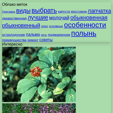
Облако меток
выбрать
виды
лапчатка
капуста
крестовник
Горечавка
лучшие
обыкновенная
молочай
лекарственная
особенности
обыкновенный
орех
основные
полынь
пальма
подмаренник
остролодочник
печь
советы
преимущества
ремонт
Интересно