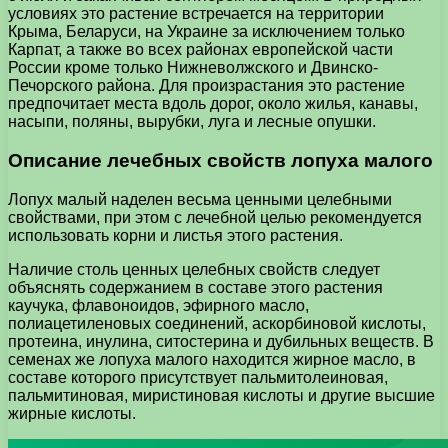
условиях это растение встречается на территории
Крыма, Беларуси, на Украине за исключением только
Карпат, а также во всех районах европейской части
России кроме только Нижневолжского и Двинско-
Печорского района. Для произрастания это растение
предпочитает места вдоль дорог, около жилья, канавы,
насыпи, поляны, вырубки, луга и лесные опушки.
Описание лечебных свойств лопуха малого
Лопух малый наделен весьма ценными целебными
свойствами, при этом с лечебной целью рекомендуется
использовать корни и листья этого растения.
Наличие столь ценных целебных свойств следует
объяснять содержанием в составе этого растения
каучука, флавоноидов, эфирного масло,
полиацетиленовых соединений, аскорбиновой кислоты,
протеина, инулина, ситостерина и дубильных веществ. В
семенах же лопуха малого находится жирное масло, в
составе которого присутствует пальмитолеиновая,
пальмитиновая, миристиновая кислоты и другие высшие
жирные кислоты.