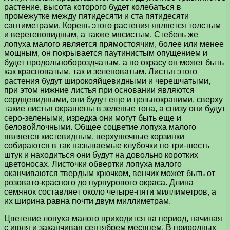
растение, высота которого будет колебаться в
промежутке между пятидесяти и ста пятидесяти
сантиметрами. Корень этого растения является толстым
и веретеновидным, а также мясистым. Стебель же
лопуха малого является прямостоячим, более или менее
мощным, он покрывается паутинистым опущением и
будет продольнобороздчатым, а по окрасу он может быть
как красноватым, так и зеленоватым. Листья этого
растения будут широкояйцевидными и черешчатыми,
при этом нижние листья при основании являются
сердцевидными, они будут еще и цельнокраними, сверху
такие листья окрашены в зеленые тона, а снизу они будут
серо-зелеными, изредка они могут быть еще и
беловойлочными. Общее соцветие лопуха малого
является кистевидным, верхушечные корзинки
собираются в так называемые клубочки по три-шесть
штук и находиться они будут на довольно коротких
цветоносах. Листочки обвертки лопуха малого
оканчиваются твердым крючком, венчик может быть от
розовато-красного до пурпурового окраса. Длина
семянок составляет около четыре-пяти миллиметров, а
их ширина равна почти двум миллиметрам.
Цветение лопуха малого приходится на период, начиная
с июля и заканчивая сентябрем месяцем. В природных