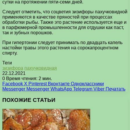
сутки на протяжении пяти-семи дней.
Следует отметить, что соцветия зизифоры пахучковидной
применяются в качестве пряностей при процессах
обработки рыбы. Также это растение используется еще и
в парфюмерной промышленности для отдушки как паст,
так и зубных порошков.
При гипертонии следует принимать по двадцать капель
настойки травы этого растения на сорокапроцентном
спирту.
Теги
зизифора
пахучковидная
22.12.2021
0
Время чтения: 2 мин.
Facebook
X
Pinterest
Вконтакте
Одноклассники
Messenger
Messenger
WhatsApp
Telegram
Viber
Печатать
ПОХОЖИЕ СТАТЬИ