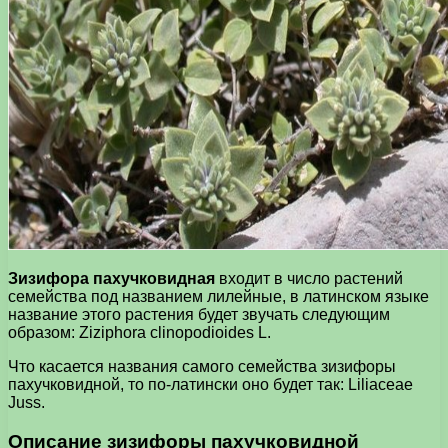
Зизифора пахучковидная
входит в число растений
семейства под названием лилейные, в латинском языке
название этого растения будет звучать следующим
образом: Ziziphora clinopodioides L.
Что касается названия самого семейства зизифоры
пахучковидной, то по-латински оно будет так: Liliaceae
Juss.
Описание зизифоры пахучковидной