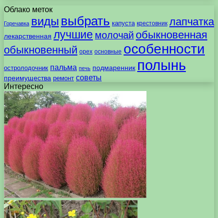
Облако меток
выбрать
виды
лапчатка
капуста
крестовник
Горечавка
лучшие
обыкновенная
молочай
лекарственная
особенности
обыкновенный
орех
основные
полынь
пальма
подмаренник
остролодочник
печь
советы
преимущества
ремонт
Интересно