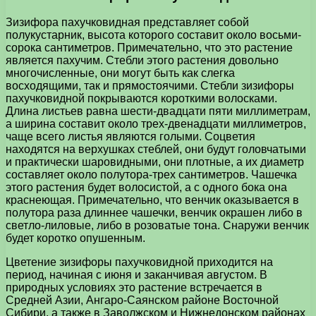
Зизифора пахучковидная представляет собой
полукустарник, высота которого составит около восьми-
сорока сантиметров. Примечательно, что это растение
является пахучим. Стебли этого растения довольно
многочисленные, они могут быть как слегка
восходящими, так и прямостоячими. Стебли зизифоры
пахучковидной покрываются короткими волосками.
Длина листьев равна шести-двадцати пяти миллиметрам,
а ширина составит около трех-двенадцати миллиметров,
чаще всего листья являются голыми. Соцветия
находятся на верхушках стеблей, они будут головчатыми
и практически шаровидными, они плотные, а их диаметр
составляет около полутора-трех сантиметров. Чашечка
этого растения будет волосистой, а с одного бока она
краснеющая. Примечательно, что венчик оказывается в
полутора раза длиннее чашечки, венчик окрашен либо в
светло-лиловые, либо в розоватые тона. Снаружи венчик
будет коротко опушенным.
Цветение зизифоры пахучковидной приходится на
период, начиная с июня и заканчивая августом. В
природных условиях это растение встречается в
Средней Азии, Ангаро-Саянском районе Восточной
Сибири, а также в Заволжском и Нижнедонском районах