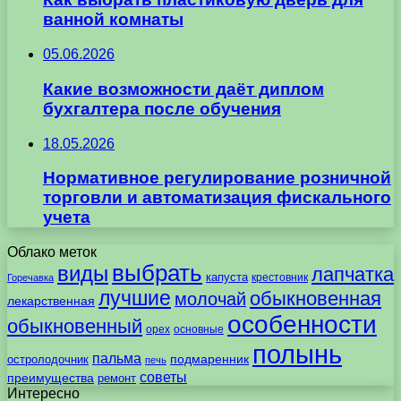
ванной комнаты
05.06.2026
Какие возможности даёт диплом
бухгалтера после обучения
18.05.2026
Нормативное регулирование розничной
торговли и автоматизация фискального
учета
Облако меток
выбрать
виды
лапчатка
капуста
крестовник
Горечавка
лучшие
обыкновенная
молочай
лекарственная
особенности
обыкновенный
орех
основные
полынь
пальма
подмаренник
остролодочник
печь
советы
преимущества
ремонт
Интересно