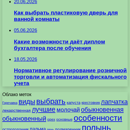
20.06.2026
Как выбрать пластиковую дверь для
ванной комнаты
05.06.2026
Какие возможности даёт диплом
бухгалтера после обучения
18.05.2026
Нормативное регулирование розничной
торговли и автоматизация фискального
учета
Облако меток
выбрать
виды
лапчатка
капуста
крестовник
Горечавка
лучшие
обыкновенная
молочай
лекарственная
особенности
обыкновенный
орех
основные
полынь
пальма
подмаренник
остролодочник
печь