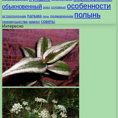
особенности
обыкновенный
орех
основные
полынь
пальма
подмаренник
остролодочник
печь
советы
преимущества
ремонт
Интересно