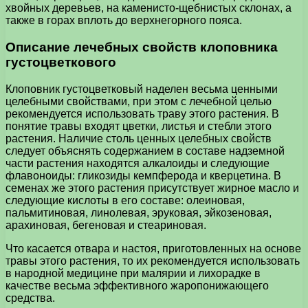
хвойных деревьев, на каменисто-щебнистых склонах, а
также в горах вплоть до верхнегорного пояса.
Описание лечебных свойств клоповника
густоцветкового
Клоповник густоцветковый наделен весьма ценными
целебными свойствами, при этом с лечебной целью
рекомендуется использовать траву этого растения. В
понятие травы входят цветки, листья и стебли этого
растения. Наличие столь ценных целебных свойств
следует объяснять содержанием в составе надземной
части растения находятся алкалоиды и следующие
флавоноиды: гликозиды кемпферода и кверцетина. В
семенах же этого растения присутствует жирное масло и
следующие кислоты в его составе: олеиновая,
пальмитиновая, линолевая, эруковая, эйкозеновая,
арахиновая, бегеновая и стеариновая.
Что касается отвара и настоя, приготовленных на основе
травы этого растения, то их рекомендуется использовать
в народной медицине при малярии и лихорадке в
качестве весьма эффективного жаропонижающего
средства.