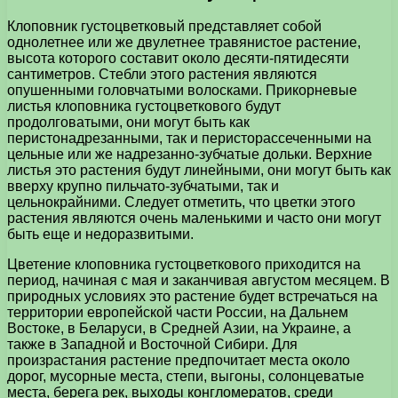
Клоповник густоцветковый представляет собой
однолетнее или же двулетнее травянистое растение,
высота которого составит около десяти-пятидесяти
сантиметров. Стебли этого растения являются
опушенными головчатыми волосками. Прикорневые
листья клоповника густоцветкового будут
продолговатыми, они могут быть как
перистонадрезанными, так и перисторассеченными на
цельные или же надрезанно-зубчатые дольки. Верхние
листья это растения будут линейными, они могут быть как
вверху крупно пильчато-зубчатыми, так и
цельнокрайними. Следует отметить, что цветки этого
растения являются очень маленькими и часто они могут
быть еще и недоразвитыми.
Цветение клоповника густоцветкового приходится на
период, начиная с мая и заканчивая августом месяцем. В
природных условиях это растение будет встречаться на
территории европейской части России, на Дальнем
Востоке, в Беларуси, в Средней Азии, на Украине, а
также в Западной и Восточной Сибири. Для
произрастания растение предпочитает места около
дорог, мусорные места, степи, выгоны, солонцеватые
места, берега рек, выходы конгломератов, среди