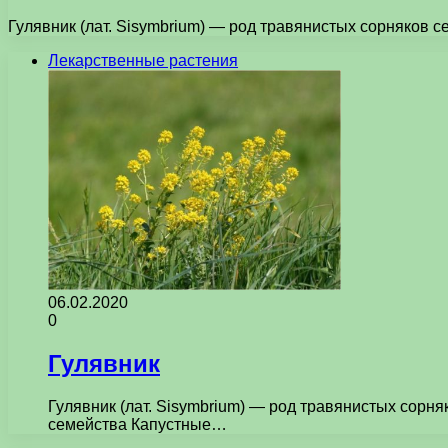
Гулявник (лат. Sisymbrium) — род травянистых сорняков с
Лекарственные растения
06.02.2020
0
Гулявник
Гулявник (лат. Sisymbrium) — род травянистых сорня
семейства Капустные…