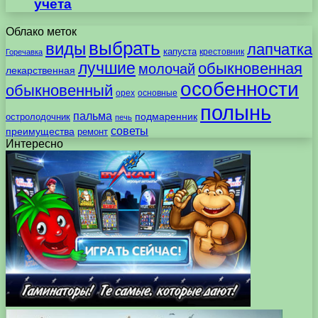
учета
Облако меток
выбрать
виды
лапчатка
капуста
крестовник
Горечавка
лучшие
обыкновенная
молочай
лекарственная
особенности
обыкновенный
орех
основные
полынь
пальма
подмаренник
остролодочник
печь
советы
преимущества
ремонт
Интересно