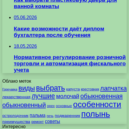
ванной комнаты
05.06.2026
Какие возможности даёт диплом
бухгалтера после обучения
18.05.2026
Нормативное регулирование розничной
торговли и автоматизация фискального
учета
Облако меток
выбрать
виды
лапчатка
капуста
крестовник
Горечавка
лучшие
обыкновенная
молочай
лекарственная
особенности
обыкновенный
орех
основные
полынь
пальма
подмаренник
остролодочник
печь
советы
преимущества
ремонт
Интересно