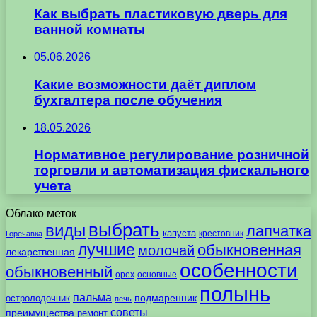
Как выбрать пластиковую дверь для
ванной комнаты
05.06.2026
Какие возможности даёт диплом
бухгалтера после обучения
18.05.2026
Нормативное регулирование розничной
торговли и автоматизация фискального
учета
Облако меток
выбрать
виды
лапчатка
капуста
крестовник
Горечавка
лучшие
обыкновенная
молочай
лекарственная
особенности
обыкновенный
орех
основные
полынь
пальма
подмаренник
остролодочник
печь
советы
преимущества
ремонт