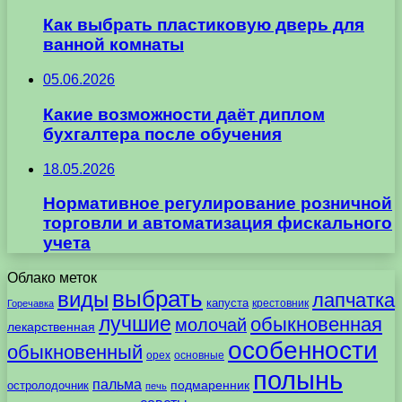
Как выбрать пластиковую дверь для
ванной комнаты
05.06.2026
Какие возможности даёт диплом
бухгалтера после обучения
18.05.2026
Нормативное регулирование розничной
торговли и автоматизация фискального
учета
Облако меток
выбрать
виды
лапчатка
капуста
крестовник
Горечавка
лучшие
обыкновенная
молочай
лекарственная
особенности
обыкновенный
орех
основные
полынь
пальма
подмаренник
остролодочник
печь