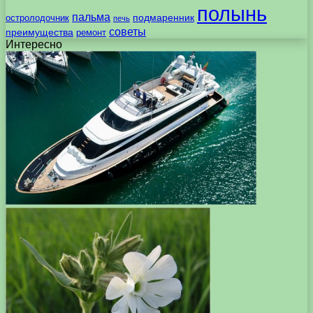
полынь
пальма
подмаренник
остролодочник
печь
советы
преимущества
ремонт
Интересно