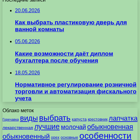
20.06.2026
Как выбрать пластиковую дверь для
ванной комнаты
05.06.2026
Какие возможности даёт диплом
бухгалтера после обучения
18.05.2026
Нормативное регулирование розничной
торговли и автоматизация фискального
учета
Облако меток
выбрать
виды
лапчатка
капуста
крестовник
Горечавка
лучшие
обыкновенная
молочай
лекарственная
особенности
обыкновенный
орех
основные