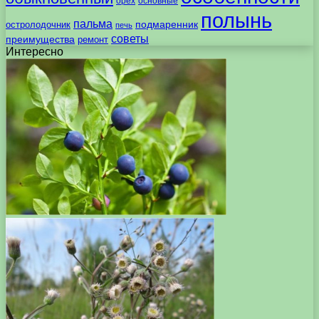
орех
основные
полынь
пальма
подмаренник
остролодочник
печь
советы
преимущества
ремонт
Интересно