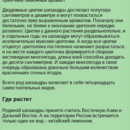
приятный лимонный аромат!
Двудомные цветки шизандры достигают полутора
сантиметров в диаметре и могут похвастаться
достаточно ярко выраженным ароматом. Поначалу они
беленькие, но ближе к окончанию цветения нередко
розовеют. Цветки у данного растения раздельнополые, и
в отдельные годы на шизандре могут образовываться
исключительно мужские цветочки. А когда все цветки
отцветут, цветоложа постепенно начинают разрастаться,
и на месте каждого цветочка формируется сборная
кистевидная многоягода, длина коей способна доходить
до десяти сантиметров. И каждая многоягода в свою
очередь образована довольно большим количеством
красненьких сочных ягодок.
Всего род шизандры включает в себя четырнадцать
самостоятельных видов.
Где растет
Родиной шизандры принято считать Восточную Азию и
Дальний Восток. А на территории России встречается
только один ее вид – китайский лимонник.