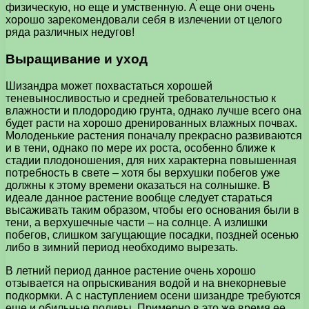
физическую, но еще и умственную. А еще они очень
хорошо зарекомендовали себя в излечении от целого
ряда различных недугов!
Выращивание и уход
Шизандра может похвастаться хорошей
теневыносливостью и средней требовательностью к
влажности и плодородию грунта, однако лучше всего она
будет расти на хорошо дренированных влажных почвах.
Молоденькие растения поначалу прекрасно развиваются
и в тени, однако по мере их роста, особенно ближе к
стадии плодоношения, для них характерна повышенная
потребность в свете – хотя бы верхушки побегов уже
должны к этому времени оказаться на солнышке. В
идеале данное растение вообще следует стараться
высаживать таким образом, чтобы его основания были в
тени, а верхушечные части – на солнце. А излишки
побегов, слишком загущающие посадки, поздней осенью
либо в зимний период необходимо вырезать.
В летний период данное растение очень хорошо
отзывается на опрыскивания водой и на внекорневые
подкормки. А с наступлением осени шизандре требуются
еще и обильные поливы. Примерно в это же время ее