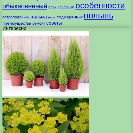
особенности
обыкновенный
орех
основные
полынь
пальма
подмаренник
остролодочник
печь
советы
преимущества
ремонт
Интересно