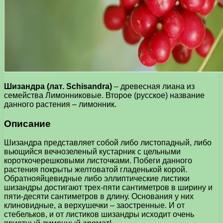
Шизандра (лат. Schisandra)
– древесная лиана из
семейства Лимонниковые. Второе (русское) название
данного растения – лимонник.
Описание
Шизандра представляет собой либо листопадный, либо
вьющийся вечнозеленый кустарник с цельными
короткочерешковыми листочками. Побеги данного
растения покрыты желтоватой гладенькой корой.
Обратнояйцевидные либо эллиптические листики
шизандры достигают трех-пяти сантиметров в ширину и
пяти-десяти сантиметров в длину. Основания у них
клиновидные, а верхушечки – заостренные. И от
стебельков, и от листиков шизандры исходит очень