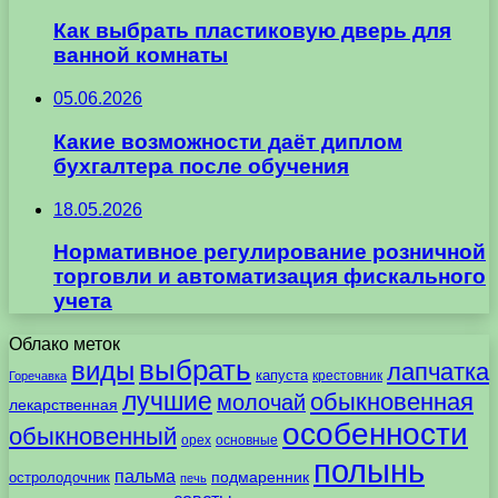
Как выбрать пластиковую дверь для
ванной комнаты
05.06.2026
Какие возможности даёт диплом
бухгалтера после обучения
18.05.2026
Нормативное регулирование розничной
торговли и автоматизация фискального
учета
Облако меток
выбрать
виды
лапчатка
капуста
крестовник
Горечавка
лучшие
обыкновенная
молочай
лекарственная
особенности
обыкновенный
орех
основные
полынь
пальма
подмаренник
остролодочник
печь