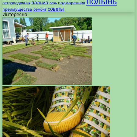
полынь
пальма
подмаренник
остролодочник
печь
советы
преимущества
ремонт
Интересно