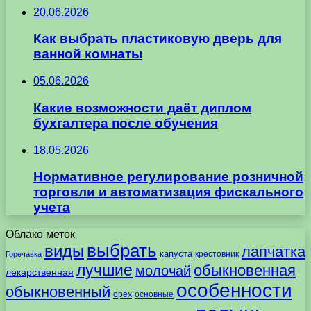
20.06.2026
Как выбрать пластиковую дверь для
ванной комнаты
05.06.2026
Какие возможности даёт диплом
бухгалтера после обучения
18.05.2026
Нормативное регулирование розничной
торговли и автоматизация фискального
учета
Облако меток
выбрать
виды
лапчатка
капуста
крестовник
Горечавка
лучшие
обыкновенная
молочай
лекарственная
особенности
обыкновенный
орех
основные