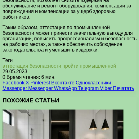
безопасности, позволяет снизить издержки на
обслуживание и ремонт оборудования, компенсации за
повреждения и компенсации за ущерб здоровью
работников.
Таким образом, аттестация по промышленной
безопасности может принести значительную выгоду для
организации, повысить профессионализм и безопасность
на рабочих местах, а также обеспечить соблюдение
законодательства и уменьшить издержки.
Теги
аттестация
безопасности
пройти
промышленной
29.05.2023
0
Время чтения: 6 мин.
Facebook
X
Pinterest
Вконтакте
Одноклассники
Messenger
Messenger
WhatsApp
Telegram
Viber
Печатать
ПОХОЖИЕ СТАТЬИ