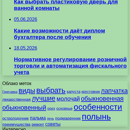
Как выбрать пластиковую дверь для
ванной комнаты
05.06.2026
Какие возможности даёт диплом
бухгалтера после обучения
18.05.2026
Нормативное регулирование розничной
торговли и автоматизация фискального
учета
Облако меток
выбрать
виды
лапчатка
капуста
крестовник
Горечавка
лучшие
обыкновенная
молочай
лекарственная
особенности
обыкновенный
орех
основные
полынь
пальма
подмаренник
остролодочник
печь
советы
преимущества
ремонт
Интересно