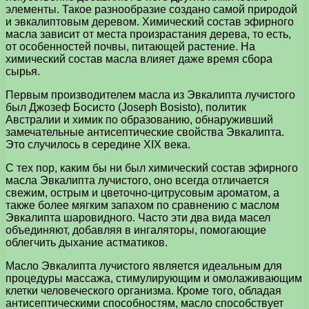
элементы. Такое разнообразие создано самой природой
и эвкалиптовым деревом. Химический состав эфирного
масла зависит от места произрастания дерева, то есть,
от особенностей почвы, питающей растение. На
химический состав масла влияет даже время сбора
сырья.
Первым производителем масла из Эвкалипта лучистого
был Джозеф Босисто (Joseph Bosisto), политик
Австралии и химик по образованию, обнаруживший
замечательные антисептические свойства Эвкалипта.
Это случилось в середине XIX века.
С тех пор, каким бы ни был химический состав эфирного
масла Эвкалипта лучистого, оно всегда отличается
свежим, острым и цветочно-цитрусовым ароматом, а
также более мягким запахом по сравнению с маслом
Эвкалипта шаровидного. Часто эти два вида масел
объединяют, добавляя в ингаляторы, помогающие
облегчить дыхание астматиков.
Масло Эвкалипта лучистого является идеальным для
процедуры массажа, стимулирующим и омолаживающим
клетки человеческого организма. Кроме того, обладая
антисептическими способностям, масло способствует