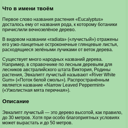
Что в имени твоём
Первое слово названия растения «Eucalyptus»
досталось ему от названия рода, к которому ботаники
причислили вечнозелёное дерево.
В видовом названии «radiata» («лучистый») отражены
его узко-ланцетные остроконечные глянцевые листья,
расходящиеся зелёными лучиками от веток дерева.
Существует много народных названий дерева.
Например, в справочнике по лесным деревьям для
лесников австралийского штата Виктория, Родины
растения, Эвкалипт лучистый называют «River White
Gum» («Поток белой смолы»). Распространённым
является название «Narrow Leaved Peppermint»
(«Узколистная мята перечная»).
Описание
Эвкалипт лучистый — это дерево высотой, как правило,
до 30 метров. Хотя при особо благоприятных условиях
может вырастать и до 50 метров.