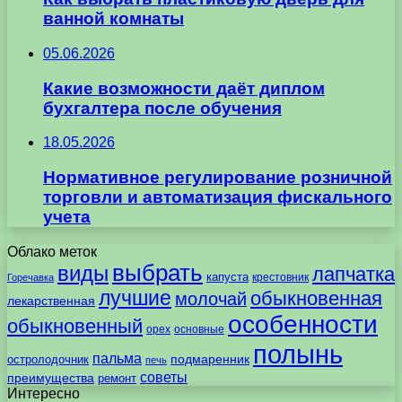
ванной комнаты
05.06.2026
Какие возможности даёт диплом
бухгалтера после обучения
18.05.2026
Нормативное регулирование розничной
торговли и автоматизация фискального
учета
Облако меток
выбрать
виды
лапчатка
капуста
крестовник
Горечавка
лучшие
обыкновенная
молочай
лекарственная
особенности
обыкновенный
орех
основные
полынь
пальма
подмаренник
остролодочник
печь
советы
преимущества
ремонт
Интересно