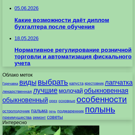
05.06.2026
Какие возможности даёт диплом
бухгалтера после обучения
18.05.2026
Нормативное регулирование розничной
торговли и автоматизация фискального
учета
Облако меток
выбрать
виды
лапчатка
капуста
крестовник
Горечавка
лучшие
обыкновенная
молочай
лекарственная
особенности
обыкновенный
орех
основные
полынь
пальма
подмаренник
остролодочник
печь
советы
преимущества
ремонт
Интересно