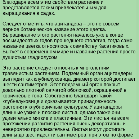
благодаря всем этим свойствам растение и
представляется таким привлекательным для
выращивания в садах.
Следует отметить, что ацитандера – это не совсем
верное ботаническое название этого цветка.
Выращивание этого растения началось уже в конце
восьмидесятых годов прошедшего столетия, тогда само
название цветка относилось к семейству Касатиковых.
Бытует в современном мире и название растения просто
душистым гладиолусом.
Это растение следует относить к многолетним
травянистым растениям. Подземный орган ацитандеры
выглядит как клубнелуковица, диаметр которой достигает
шести сантиметров. Этот подземный орган покрыт
довольно плотной сетчатой оболочкой, окрашенной в
коричневые тона. Собственно благодаря такой
клубнелуковице и доказывается принадлежность
растения к клубневичным культурам. У ацитандеры
длинные узкие и плоские листья, однако также они
удивительно мягкие и пластичные. Эти листья на всем
протяжении развития растения очень декоративны и
невероятно привлекательны. Листья могут достигать
длины до шестидесяти сантиметров, при этом по форме