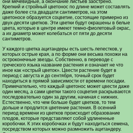
они мечевидные, а окончание листьев заострено.
Крепкий и стройный цветонос по длине может составлять
даже более ста двадцати сантиметров, на этом
цветоносе образуется соцветие, состоящие примерно из
двух-десяти цветков. Эти цветки будут окрашены в белые
цвета, которые в центре имеют темно-фиолетовый окрас,
а их диаметр может колебаться от пяти до десяти
сантиметров.
У каждого цветка ацитандеры есть шесть лепестков, у
которых острые края, а по форме они весьма похожи на
остроконечные звезды. Собственно, в переводе с
греческого языка название растения и означает не что
иное как «острый цветок». Цвести растение будет в
период с августа и до сентября, точный срок будет
находиться в прямой зависимости от времени посадки.
Примечательно, что каждый цветонос может цвести даже
один месяц, а сами цветки такого соцветия раскрываются
последовательно один за другим, начиная с нижних.
Естественно, что чем больше будет цветков, то тем
дольше и продлится цветение растения. В осенний
период времени из цветков происходит образование
плодов, которые представляют собой удлиненные
коробочки. К этих коробочках и будут находиться семена,
посредством которых можно размножить ацитандеру.