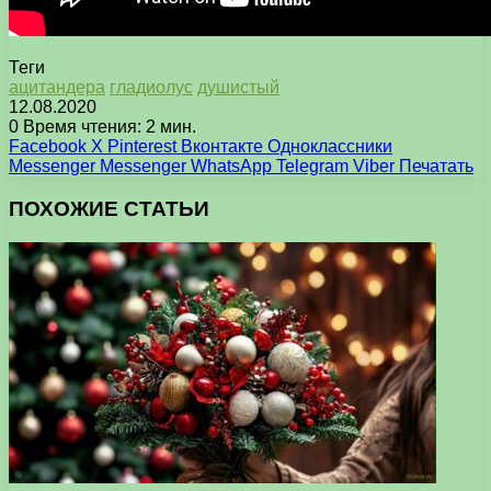
Теги
ацитандера
гладиолус
душистый
12.08.2020
0
Время чтения: 2 мин.
Facebook
X
Pinterest
Вконтакте
Одноклассники
Messenger
Messenger
WhatsApp
Telegram
Viber
Печатать
ПОХОЖИЕ СТАТЬИ