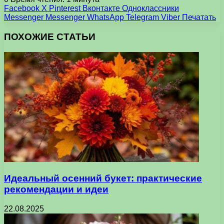
Facebook
X
Pinterest
Вконтакте
Одноклассники
Messenger
Messenger
WhatsApp
Telegram
Viber
Печатать
ПОХОЖИЕ СТАТЬИ
Идеальный осенний букет: практические
рекомендации и идеи
22.08.2025