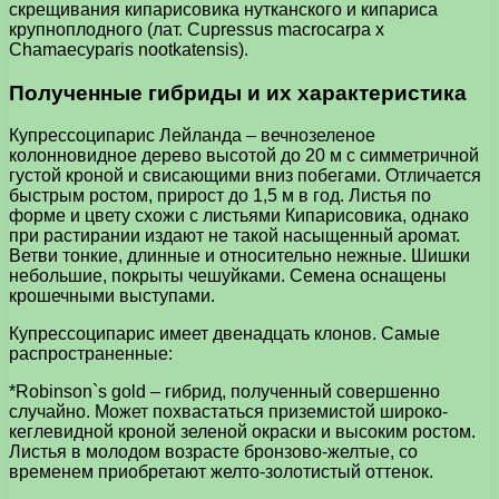
скрещивания кипарисовика нутканского и кипариса
крупноплодного (лат. Сupressus macrocarpa x
Сhamaeсураris nootkatensis).
Полученные гибриды и их характеристика
Купрессоципарис Лейланда – вечнозеленое
колонновидное дерево высотой до 20 м с симметричной
густой кроной и свисающими вниз побегами. Отличается
быстрым ростом, прирост до 1,5 м в год. Листья по
форме и цвету схожи с листьями Кипарисовика, однако
при растирании издают не такой насыщенный аромат.
Ветви тонкие, длинные и относительно нежные. Шишки
небольшие, покрыты чешуйками. Семена оснащены
крошечными выступами.
Купрессоципарис имеет двенадцать клонов. Самые
распространенные:
*Robinson`s gold – гибрид, полученный совершенно
случайно. Может похвастаться приземистой широко-
кеглевидной кроной зеленой окраски и высоким ростом.
Листья в молодом возрасте бронзово-желтые, со
временем приобретают желто-золотистый оттенок.