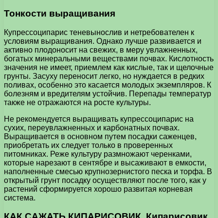
Тонкости выращивания
Купрессоципарис теневынослив и нетребователен к
условиям выращивания. Однако лучше развивается и
активно плодоносит на свежих, в меру увлажненных,
богатых минеральными веществами почвах. Кислотность
значения не имеет, приемлем как кислые, так и щелочные
грунты. Засуху переносит легко, но нуждается в редких
поливах, особенно это касается молодых экземпляров. К
болезням и вредителям устойчив. Перепады температур
также не отражаются на росте культуры.
Не рекомендуется выращивать купрессоципарис на
сухих, переувлажненных и карбонатных почвах.
Выращивается в основном путем посадки саженцев,
приобретать их следует только в проверенных
питомниках. Реже культуру размножают черенками,
которые нарезают в сентябре и высаживают в емкости,
наполненные смесью крупнозернистого песка и торфа. В
открытый грунт посадку осуществляют после того, как у
растений сформируется хорошо развитая корневая
система.
КАК САЖАТЬ КИПАРИСОВИК. Кипарисовик