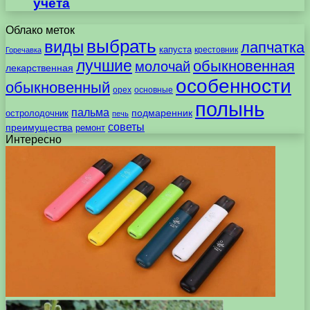
учета
Облако меток
выбрать
виды
лапчатка
капуста
крестовник
Горечавка
лучшие
обыкновенная
молочай
лекарственная
особенности
обыкновенный
орех
основные
полынь
пальма
подмаренник
остролодочник
печь
советы
преимущества
ремонт
Интересно