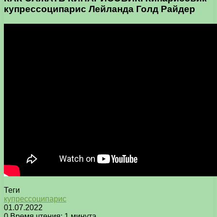
купрессоципарис Лейланда Голд Райдер
Теги
купрессоципарис
01.07.2022
0
Время чтения: 1 минута