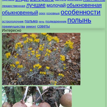
лучшие
обыкновенная
молочай
лекарственная
особенности
обыкновенный
орех
основные
полынь
пальма
подмаренник
остролодочник
печь
советы
преимущества
ремонт
Интересно