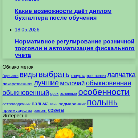
Какие возможности даёт диплом
бухгалтера после обучения
18.05.2026
Нормативное регулирование розничной
торговли и автоматизация фискального
учета
Облако меток
выбрать
виды
лапчатка
капуста
крестовник
Горечавка
лучшие
обыкновенная
молочай
лекарственная
особенности
обыкновенный
орех
основные
полынь
пальма
подмаренник
остролодочник
печь
советы
преимущества
ремонт
Интересно