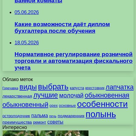
ванной комнаты
05.06.2026
Какие возможности даёт диплом
бухгалтера после обучения
18.05.2026
Нормативное регулирование розничной
торговли и автоматизация фискального
учета
Облако меток
выбрать
виды
лапчатка
капуста
крестовник
Горечавка
лучшие
обыкновенная
молочай
лекарственная
особенности
обыкновенный
орех
основные
полынь
пальма
подмаренник
остролодочник
печь
советы
преимущества
ремонт
Интересно