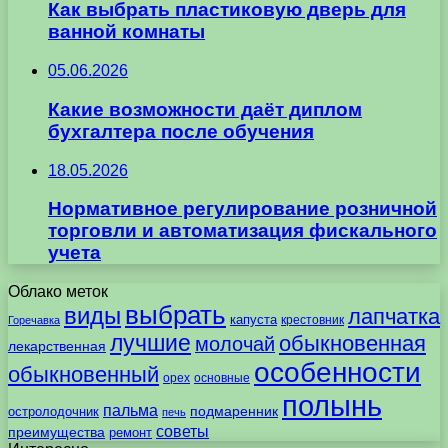
Как выбрать пластиковую дверь для
ванной комнаты
05.06.2026
Какие возможности даёт диплом
бухгалтера после обучения
18.05.2026
Нормативное регулирование розничной
торговли и автоматизация фискального
учета
Облако меток
выбрать
виды
лапчатка
капуста
крестовник
Горечавка
лучшие
обыкновенная
молочай
лекарственная
особенности
обыкновенный
орех
основные
полынь
пальма
подмаренник
остролодочник
печь
советы
преимущества
ремонт