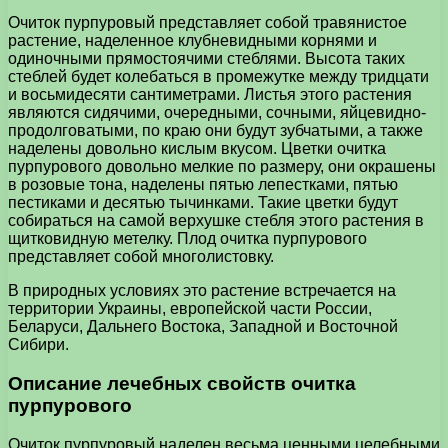
Очиток пурпуровый представляет собой травянистое
растение, наделенное клубневидными корнями и
одиночными прямостоячими стеблями. Высота таких
стеблей будет колебаться в промежутке между тридцати
и восьмидесяти сантиметрами. Листья этого растения
являются сидячими, очередными, сочными, яйцевидно-
продолговатыми, по краю они будут зубчатыми, а также
наделены довольно кислым вкусом. Цветки очитка
пурпурового довольно мелкие по размеру, они окрашены
в розовые тона, наделены пятью лепестками, пятью
пестиками и десятью тычинками. Такие цветки будут
собираться на самой верхушке стебля этого растения в
щитковидную метелку. Плод очитка пурпурового
представляет собой многолистовку.
В природных условиях это растение встречается на
территории Украины, европейской части России,
Беларуси, Дальнего Востока, Западной и Восточной
Сибири.
Описание лечебных свойств очитка
пурпурового
Очиток пурпуровый наделен весьма ценными целебными