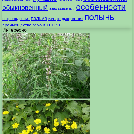
особенности
обыкновенный
орех
основные
полынь
пальма
подмаренник
остролодочник
печь
советы
преимущества
ремонт
Интересно