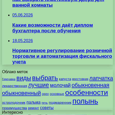
ванной комнаты
05.06.2026
Какие возможности даёт диплом
бухгалтера после обучения
18.05.2026
Нормативное регулирование розничной
торговли и автоматизация фискального
учета
Облако меток
выбрать
виды
лапчатка
капуста
крестовник
Горечавка
лучшие
обыкновенная
молочай
лекарственная
особенности
обыкновенный
орех
основные
полынь
пальма
подмаренник
остролодочник
печь
советы
преимущества
ремонт
Интересно