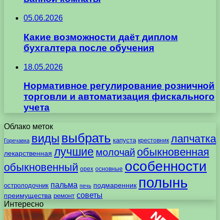
05.06.2026
Какие возможности даёт диплом
бухгалтера после обучения
18.05.2026
Нормативное регулирование розничной
торговли и автоматизация фискального
учета
Облако меток
выбрать
виды
лапчатка
капуста
крестовник
Горечавка
лучшие
обыкновенная
молочай
лекарственная
особенности
обыкновенный
орех
основные
полынь
пальма
подмаренник
остролодочник
печь
советы
преимущества
ремонт
Интересно