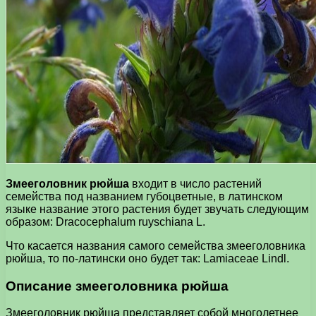
Змееголовник рюйша
входит в число растений
семейства под названием губоцветные, в латинском
языке название этого растения будет звучать следующим
образом: Dracocephalum ruyschiana L.
Что касается названия самого семейства змееголовника
рюйша, то по-латински оно будет так: Lamiaceae Lindl.
Описание змееголовника рюйша
Змееголовник рюйша представляет собой многолетнее