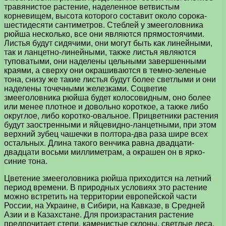
травянистое растение, наделенное ветвистым
корневищем, высота которого составит около сорока-
шестидесяти сантиметров. Стеблей у змееголовника
рюйша несколько, все они являются прямостоячими.
Листья будут сидячими, они могут быть как линейными,
так и ланцетно-линейными, также листья являются
туповатыми, они наделены цельными завершенными
краями, а сверху они окрашиваются в темно-зеленые
тона, снизу же такие листья будут более светлыми и они
наделены точечными железками. Соцветие
змееголовника рюйша будет колосовидным, оно более
или менее плотное и довольно короткое, а также либо
округлое, либо коротко-овальное. Прицветники растения
будут заостренными и яйцевидно-ланцетными, при этом
верхний зубец чашечки в полтора-два раза шире всех
остальных. Длина такого венчика равна двадцати-
двадцати восьми миллиметрам, а окрашен он в ярко-
синие тона.
Цветение змееголовника рюйша приходится на летний
период времени. В природных условиях это растение
можно встретить на территории европейской части
России, на Украине, в Сибири, на Кавказе, в Средней
Азии и в Казахстане. Для произрастания растение
предпочитает степи, каменистые склоны, светлые леса,