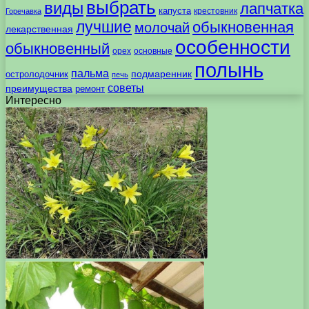
выбрать
виды
лапчатка
капуста
крестовник
Горечавка
лучшие
обыкновенная
молочай
лекарственная
особенности
обыкновенный
орех
основные
полынь
пальма
подмаренник
остролодочник
печь
советы
преимущества
ремонт
Интересно