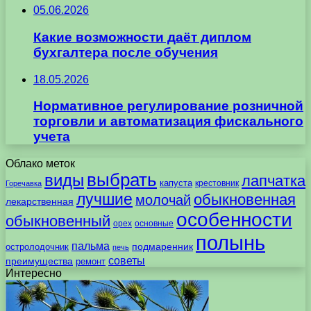
05.06.2026
Какие возможности даёт диплом
бухгалтера после обучения
18.05.2026
Нормативное регулирование розничной
торговли и автоматизация фискального
учета
Облако меток
выбрать
виды
лапчатка
капуста
крестовник
Горечавка
лучшие
обыкновенная
молочай
лекарственная
особенности
обыкновенный
орех
основные
полынь
пальма
подмаренник
остролодочник
печь
советы
преимущества
ремонт
Интересно