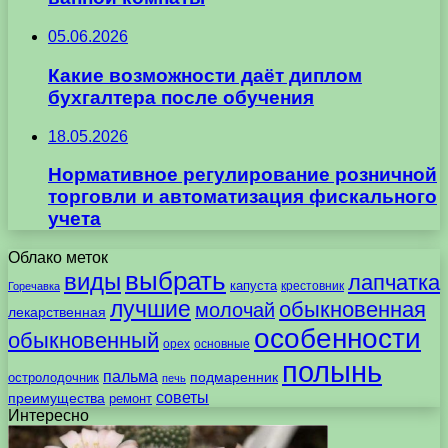
05.06.2026
Какие возможности даёт диплом
бухгалтера после обучения
18.05.2026
Нормативное регулирование розничной
торговли и автоматизация фискального
учета
Облако меток
выбрать
виды
лапчатка
капуста
крестовник
Горечавка
лучшие
обыкновенная
молочай
лекарственная
особенности
обыкновенный
орех
основные
полынь
пальма
подмаренник
остролодочник
печь
советы
преимущества
ремонт
Интересно