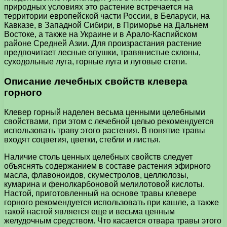
природных условиях это растение встречается на
территории европейской части России, в Беларуси, на
Кавказе, в Западной Сибири, в Приморье на Дальнем
Востоке, а также на Украине и в Арало-Каспийском
районе Средней Азии. Для произрастания растение
предпочитает лесные опушки, травянистые склоны,
суходольные луга, горные луга и луговые степи.
Описание лечебных свойств клевера
горного
Клевер горный наделен весьма ценными целебными
свойствами, при этом с лечебной целью рекомендуется
использовать траву этого растения. В понятие травы
входят соцветия, цветки, стебли и листья.
Наличие столь ценных целебных свойств следует
объяснять содержанием в составе растения эфирного
масла, флавоноидов, скуместролов, целлюлозы,
кумарина и фенолкарбоновой мелилотовой кислоты.
Настой, приготовленный на основе травы клевере
горного рекомендуется использовать при кашле, а также
такой настой является еще и весьма ценным
желудочным средством. Что касается отвара травы этого