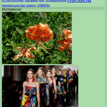
пальма
подмаренник
остролодочник
печь
советы
преимущества
ремонт
Интересно