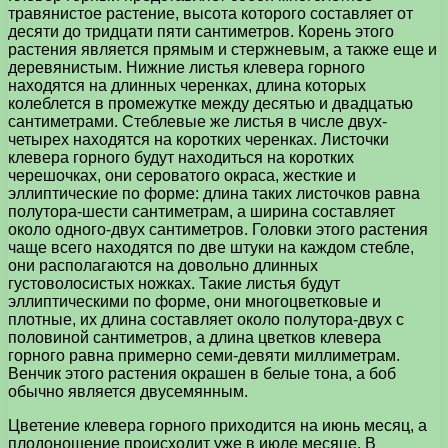
травянистое растение, высота которого составляет от
десяти до тридцати пяти сантиметров. Корень этого
растения является прямым и стержневым, а также еще и
деревянистым. Нижние листья клевера горного
находятся на длинных черенках, длина которых
колеблется в промежутке между десятью и двадцатью
сантиметрами. Стеблевые же листья в числе двух-
четырех находятся на коротких черенках. Листочки
клевера горного будут находиться на коротких
черешочках, они сероватого окраса, жесткие и
эллиптические по форме: длина таких листочков равна
полутора-шести сантиметрам, а ширина составляет
около одного-двух сантиметров. Головки этого растения
чаще всего находятся по две штуки на каждом стебле,
они располагаются на довольно длинных
густоволосистых ножках. Такие листья будут
эллиптическими по форме, они многоцветковые и
плотные, их длина составляет около полутора-двух с
половиной сантиметров, а длина цветков клевера
горного равна примерно семи-девяти миллиметрам.
Венчик этого растения окрашен в белые тона, а боб
обычно является двусемянным.
Цветение клевера горного приходится на июнь месяц, а
плодоношение происходит уже в июле месяце. В