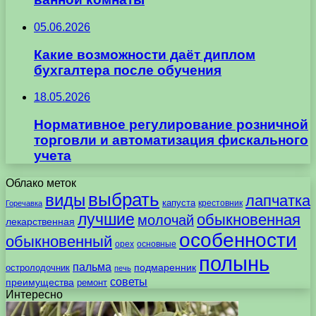
05.06.2026
Какие возможности даёт диплом
бухгалтера после обучения
18.05.2026
Нормативное регулирование розничной
торговли и автоматизация фискального
учета
Облако меток
выбрать
виды
лапчатка
капуста
крестовник
Горечавка
лучшие
обыкновенная
молочай
лекарственная
особенности
обыкновенный
орех
основные
полынь
пальма
подмаренник
остролодочник
печь
советы
преимущества
ремонт
Интересно