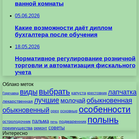
ванной комнаты
05.06.2026
Какие возможности даёт диплом
бухгалтера после обучения
18.05.2026
Нормативное регулирование розничной
торговли и автоматизация фискального
учета
Облако меток
выбрать
виды
лапчатка
капуста
крестовник
Горечавка
лучшие
обыкновенная
молочай
лекарственная
особенности
обыкновенный
орех
основные
полынь
пальма
подмаренник
остролодочник
печь
советы
преимущества
ремонт
Интересно